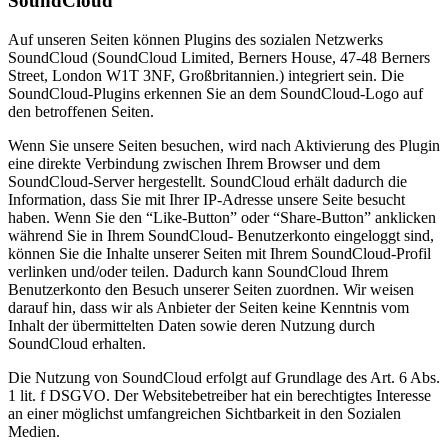
SoundCloud
Auf unseren Seiten können Plugins des sozialen Netzwerks
SoundCloud (SoundCloud Limited, Berners House, 47-48 Berners
Street, London W1T 3NF, Großbritannien.) integriert sein. Die
SoundCloud-Plugins erkennen Sie an dem SoundCloud-Logo auf
den betroffenen Seiten.
Wenn Sie unsere Seiten besuchen, wird nach Aktivierung des Plugin
eine direkte Verbindung zwischen Ihrem Browser und dem
SoundCloud-Server hergestellt. SoundCloud erhält dadurch die
Information, dass Sie mit Ihrer IP-Adresse unsere Seite besucht
haben. Wenn Sie den “Like-Button” oder “Share-Button” anklicken
während Sie in Ihrem SoundCloud- Benutzerkonto eingeloggt sind,
können Sie die Inhalte unserer Seiten mit Ihrem SoundCloud-Profil
verlinken und/oder teilen. Dadurch kann SoundCloud Ihrem
Benutzerkonto den Besuch unserer Seiten zuordnen. Wir weisen
darauf hin, dass wir als Anbieter der Seiten keine Kenntnis vom
Inhalt der übermittelten Daten sowie deren Nutzung durch
SoundCloud erhalten.
Die Nutzung von SoundCloud erfolgt auf Grundlage des Art. 6 Abs.
1 lit. f DSGVO. Der Websitebetreiber hat ein berechtigtes Interesse
an einer möglichst umfangreichen Sichtbarkeit in den Sozialen
Medien.