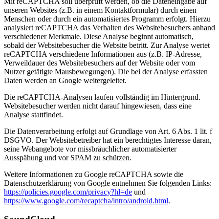
Mit reCAPTCHA soll überprüft werden, ob die Dateneingabe auf
unseren Websites (z.B. in einem Kontaktformular) durch einen
Menschen oder durch ein automatisiertes Programm erfolgt. Hierzu
analysiert reCAPTCHA das Verhalten des Websitebesuchers anhand
verschiedener Merkmale. Diese Analyse beginnt automatisch,
sobald der Websitebesucher die Website betritt. Zur Analyse wertet
reCAPTCHA verschiedene Informationen aus (z.B. IP-Adresse,
Verweildauer des Websitebesuchers auf der Website oder vom
Nutzer getätigte Mausbewegungen). Die bei der Analyse erfassten
Daten werden an Google weitergeleitet.
Die reCAPTCHA-Analysen laufen vollständig im Hintergrund.
Websitebesucher werden nicht darauf hingewiesen, dass eine
Analyse stattfindet.
Die Datenverarbeitung erfolgt auf Grundlage von Art. 6 Abs. 1 lit. f
DSGVO. Der Websitebetreiber hat ein berechtigtes Interesse daran,
seine Webangebote vor missbräuchlicher automatisierter
Ausspähung und vor SPAM zu schützen.
Weitere Informationen zu Google reCAPTCHA sowie die
Datenschutzerklärung von Google entnehmen Sie folgenden Links:
https://policies.google.com/privacy?hl=de
und
https://www.google.com/recaptcha/intro/android.html
.