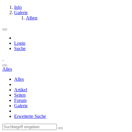
Info
Galerie
Alben
Login
Suche
Alles
Alles
Artikel
Seiten
Forum
Galerie
Erweiterte Suche